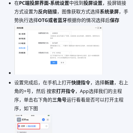
在
PC端投屏界面-系统设置
中找到
投屏设置
，投屏链接
方式设置为
反向链接
，图像获取方式选择
系统录屏
，手
势执行选择
OTG或者蓝牙
根据你的情况选择后
保存
设置完成后，在手机上打开
快捷指令
，选择
新建
，右上
角的+号，然后 搜索
打开指令
，App选择我们的主程
序，单击右下角的
三角号
运行看看是否可以打开主程
序，如下图