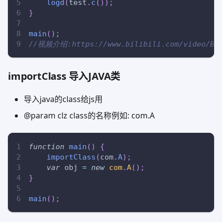
logd
(
test
.
c
(
)
)
;
}
main
(
)
;
//视频介绍:https://www.bilibili.com/video/BV1E
importClass 导入JAVA类
导入java的class给js用
@param clz class的名称例如: com.A
function
main
(
)
{
importClass
(
com
.
A
)
;
var
 obj 
=
new
com
.
A
(
)
;
}
main
(
)
;