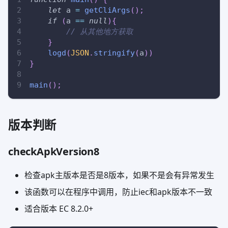
let
 a 
=
getCliArgs
(
)
;
if
(
a 
==
null
)
{
// 从其他地方获取
}
logd
(
JSON
.
stringify
(
a
)
)
}
main
(
)
;
版本判断
checkApkVersion8
检查apk主版本是否是8版本，如果不是会有异常发生
该函数可以在程序中调用，防止iec和apk版本不一致
适合版本 EC 8.2.0+