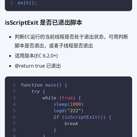
exit
(
)
;
isScriptExit 是否已退出脚本
判断EC运行的当前线程是否处于退出状态，可用判断
脚本是否退出，或者子线程是否退出
适用版本(EC 6.2.0+)
@return true 已退出
function
main
(
)
{
try
{
while
(
true
)
{
sleep
(
1000
)
logd
(
"222"
)
if
(
isScriptExit
(
)
)
{
break
}
}