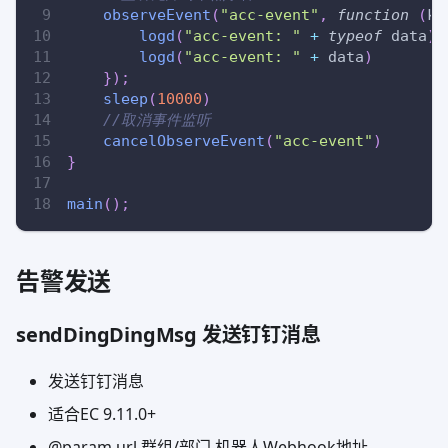
observeEvent
(
"acc-event"
,
function
(
ke
logd
(
"acc-event: "
+
typeof
 data
)
logd
(
"acc-event: "
+
 data
)
}
)
;
sleep
(
10000
)
//取消事件监听
cancelObserveEvent
(
"acc-event"
)
}
main
(
)
;
告警发送
sendDingDingMsg 发送钉钉消息
发送钉钉消息
适合EC 9.11.0+
@param url 群组/部门 机器人Webhook地址