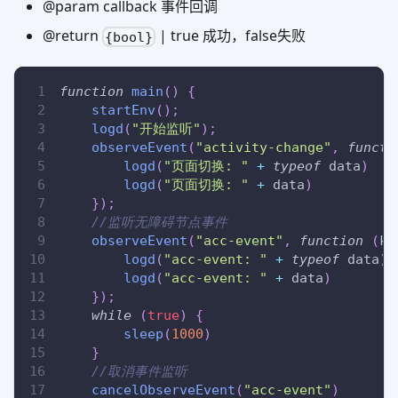
@param callback 事件回调
@return
| true 成功，false失败
{bool}
function
main
(
)
{
startEnv
(
)
;
logd
(
"开始监听"
)
;
observeEvent
(
"activity-change"
,
functi
logd
(
"页面切换: "
+
typeof
 data
)
logd
(
"页面切换: "
+
 data
)
}
)
;
//监听无障碍节点事件
observeEvent
(
"acc-event"
,
function
(
ke
logd
(
"acc-event: "
+
typeof
 data
)
logd
(
"acc-event: "
+
 data
)
}
)
;
while
(
true
)
{
sleep
(
1000
)
}
//取消事件监听
cancelObserveEvent
(
"acc-event"
)