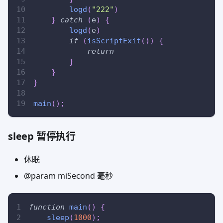
logd
(
"222"
)
}
catch
(
e
)
{
logd
(
e
)
if
(
isScriptExit
(
)
)
{
return
}
}
}
main
(
)
;
sleep 暂停执行
休眠
@param miSecond 毫秒
function
main
(
)
{
sleep
(
1000
)
;