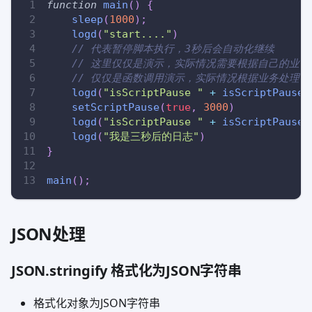
function
main
(
)
{
sleep
(
1000
)
;
logd
(
"start...."
)
// 代表暂停脚本执行，3秒后会自动化继续
// 这里仅仅是演示，实际情况需要根据自己的业务
// 仅仅是函数调用演示，实际情况根据业务处理
logd
(
"isScriptPause "
+
isScriptPause
(
setScriptPause
(
true
,
3000
)
logd
(
"isScriptPause "
+
isScriptPause
(
logd
(
"我是三秒后的日志"
)
}
main
(
)
;
JSON处理
JSON.stringify 格式化为JSON字符串
格式化对象为JSON字符串