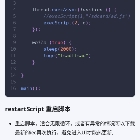
    thread
.
execAsync
(
function
(
)
{
//execScript(1,"/sdcard/ad.js")
execScript
(
2
,
 d
)
;
}
)
;
while
(
true
)
{
sleep
(
2000
)
;
loge
(
"fsadffsad"
)
}
}
main
(
)
;
restartScript 重启脚本
重启脚本，适合无限循环，或者有异常的情况可以下载
最新的iec再次执行，避免进入UI才能热更新,