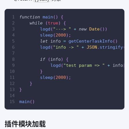
function
main
(
)
{
while
(
true
)
{
logd
(
"---> "
+
new
Date
(
)
)
sleep
(
2000
)
;
let
 info 
=
getCenterTaskInfo
(
)
logd
(
"info -> "
+
JSON
.
stringify
(
i
if
(
info
)
{
logd
(
"test param => "
+
 info
[
'
}
sleep
(
2000
)
;
}
}
main
(
)
插件模块加载