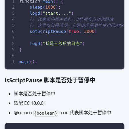
function
main
(
)
{
sleep
(
1000
)
;
logd
(
"start...."
)
// 代表暂停脚本执行，3秒后会自动化继续
// 这里仅仅是演示，实际情况需要根据自己的业务
setScriptPause
(
true
,
3000
)
logd
(
"我是三秒后的日志"
)
}
main
(
)
;
isScriptPause 脚本是否处于暂停中
脚本是否处于暂停中
适配 EC 10.0.0+
@return
true 代表脚本处于暂停中
{boolean}