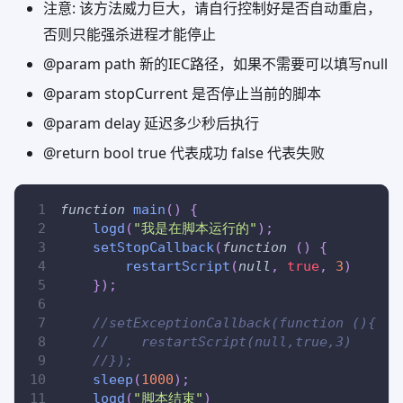
注意: 该方法威力巨大，请自行控制好是否自动重启，
否则只能强杀进程才能停止
@param path 新的IEC路径，如果不需要可以填写null
@param stopCurrent 是否停止当前的脚本
@param delay 延迟多少秒后执行
@return bool true 代表成功 false 代表失败
function
main
(
)
{
logd
(
"我是在脚本运行的"
)
;
setStopCallback
(
function
(
)
{
restartScript
(
null
,
true
,
3
)
}
)
;
//setExceptionCallback(function (){
//    restartScript(null,true,3)
//});
sleep
(
1000
)
;
logd
(
"脚本结束"
)