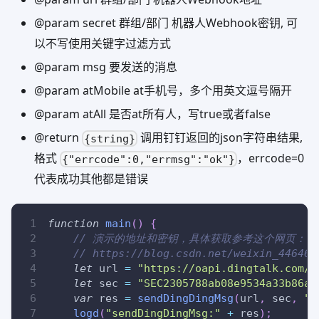
@param secret 群组/部门 机器人Webhook密钥, 可
以不写使用关键字过滤方式
@param msg 要发送的消息
@param atMobile at手机号，多个用英文逗号隔开
@param atAll 是否at所有人，写true或者false
@return
调用钉钉返回的json字符串结果,
{string}
格式
，errcode=0
{"errcode":0,"errmsg":"ok"}
代表成功其他都是错误
function
main
(
)
{
// 演示的地址和密钥，具体获取参考这个网页： https://
// https://blog.csdn.net/weixin_446460
let
 url 
=
"https://oapi.dingtalk.com/r
let
 sec 
=
"SEC2305788ab08e9534a33b86ae
var
 res 
=
sendDingDingMsg
(
url
,
 sec
,
"
logd
(
"sendDingDingMsg:"
+
 res
)
;