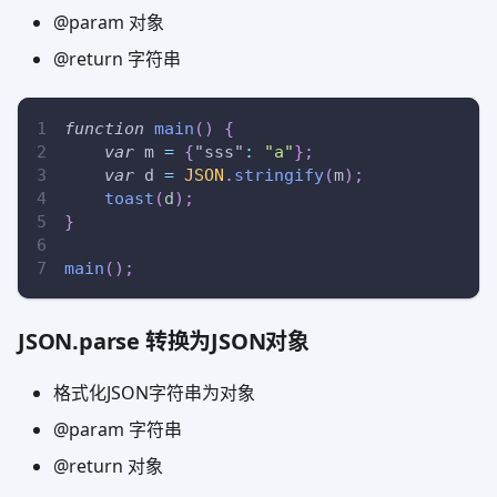
@param 对象
@return 字符串
function
main
(
)
{
var
 m 
=
{
"sss"
:
"a"
}
;
var
 d 
=
JSON
.
stringify
(
m
)
;
toast
(
d
)
;
}
main
(
)
;
JSON.parse 转换为JSON对象
格式化JSON字符串为对象
@param 字符串
@return 对象