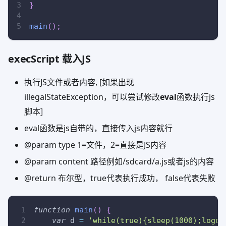
}
main
(
)
;
execScript 载入JS
执行JS文件或者内容, [如果出现
illegalStateException，可以尝试修改
eval
函数执行js
脚本]
eval函数是js自带的，直接传入js内容就行
@param type 1=文件，2=直接是JS内容
@param content 路径例如/sdcard/a.js或者js的内容
@return 布尔型，true代表执行成功， false代表失败
function
main
(
)
{
var
 d 
=
'while(true){sleep(1000);logd(