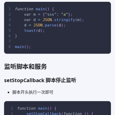
function
main
(
)
{
var
 m 
=
{
"sss"
:
"a"
}
;
var
 d 
=
JSON
.
stringify
(
m
)
;
    d 
=
JSON
.
parse
(
d
)
;
toast
(
d
)
;
}
main
(
)
;
监听脚本和服务
setStopCallback 脚本停止监听
脚本开头执行一次即可
function
main
(
)
{
setStopCallback
(
function
(
)
{