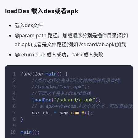
loadDex 载入dex或者apk
载入dex文件
@param path 路径，加载顺序分别是插件目录(例如
ab.apk)或者是文件路径(例如 /sdcard/ab.apk)加载
@return true 载入成功， false载入失败
function
main
(
)
{
//类似这样会先从IEC文件的插件目录查找
//loadDex("ocr.apk");
//下面这个是从sdcard查找
loadDex
(
"/sdcard/a.apk"
)
;
// a.apk中存在com.A这个这个类，可以直接使用
var
 obj 
=
new
com
.
A
(
)
;
}
main
(
)
;