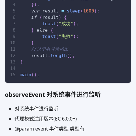
}
)
;
var
 result 
=
sleep
(
1000
)
;
if
(
result
)
{
toast
(
"成功"
)
;
}
else
{
toast
(
"失败"
)
;
}
//这里有异常抛出
    result
.
length
(
)
;
}
main
(
)
;
observeEvent 对系统事件进行监听
对系统事件进行监听
代理模式适用版本(EC 6.0.0+)
@param event 事件类型 类型有: