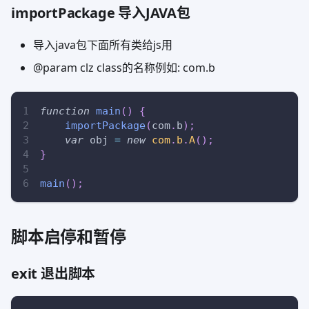
importPackage 导入JAVA包
导入java包下面所有类给js用
@param clz class的名称例如: com.b
function
main
(
)
{
importPackage
(
com
.
b
)
;
var
 obj 
=
new
com
.
b
.
A
(
)
;
}
main
(
)
;
脚本启停和暂停
exit 退出脚本