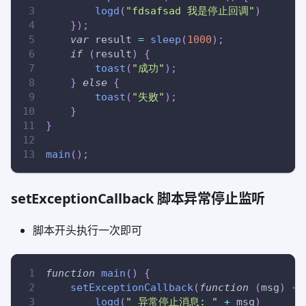
logd
(
"fdsafsad 我是停止回调"
)
}
)
;
var
 result 
=
sleep
(
1000
)
;
if
(
result
)
{
toast
(
"成功"
)
;
}
else
{
toast
(
"失败"
)
;
}
}
main
(
)
;
setExceptionCallback 脚本异常停止监听
脚本开头执行一次即可
function
main
(
)
{
setExceptionCallback
(
function
(
msg
)
{
logd
(
" 异常停止消息: "
+
 msg
)