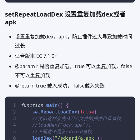
setRepeatLoadDex 设置重复加载dex或者
apk
设置重复加载dex，apk，防止插件过大导致加载时间
过长
适合版本 EC 7.1.0+
@param r 是否重复加载，true 可以重复加载，false
不可以重复加载
@return true 载入成功， false载入失败
function
main
(
)
{
setRepeatLoadDex
(
false
)
//类似这样会先从IEC文件的插件目录查找
//loadDex("ocr.apk");
//下面这个是从sdcard查找
loadDex
(
"/sdcard/a.apk"
)
;