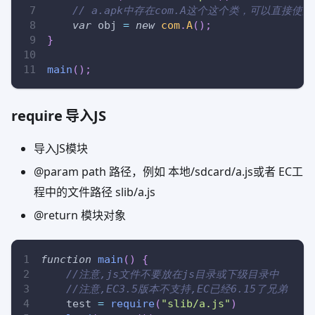
// a.apk中存在com.A这个这个类，可以直接使用
var
 obj 
=
new
com
.
A
(
)
;
}
main
(
)
;
require 导入JS
导入JS模块
@param path 路径，例如 本地/sdcard/a.js或者 EC工
程中的文件路径 slib/a.js
@return 模块对象
function
main
(
)
{
//注意,js文件不要放在js目录或下级目录中
//注意,EC3.5版本不支持,EC已经6.15了兄弟
    test 
=
require
(
"slib/a.js"
)